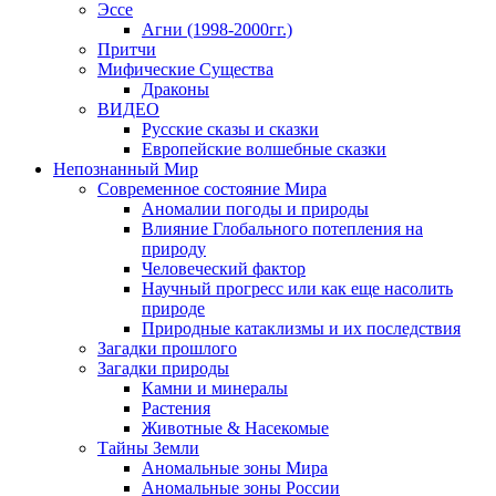
Эссе
Агни (1998-2000гг.)
Притчи
Мифические Существа
Драконы
ВИДЕО
Русские сказы и сказки
Европейские волшебные сказки
Непознанный Мир
Современное состояние Мира
Аномалии погоды и природы
Влияние Глобального потепления на
природу
Человеческий фактор
Научный прогресс или как еще насолить
природе
Природные катаклизмы и их последствия
Загадки прошлого
Загадки природы
Камни и минералы
Растения
Животные & Насекомые
Тайны Земли
Аномальные зоны Мира
Аномальные зоны России