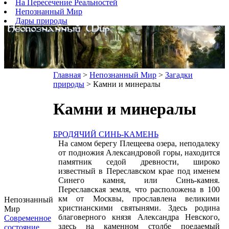
На Пересечение Реальностей
Непознанный Мир
Дары природы
Главная
>
Непознанный Мир
>
Загадки
природы
> Камни и минералы
Камни и минералы
БРОДЯЧИЙ СИНЬ-КАМЕНЬ
На самом берегу Плещеева озера, неподалеку
от подножия Александровой горы, находится
памятник седой древности, широко
известный в Переславском крае под именем
Синего камня, или Синь-камня.
Переславская земля, что расположена в 100
км от Москвы, прославлена великими
Непознанный
христианскими святынями. Здесь родина
Мир
благоверного князя Александра Невского,
Современное
здесь на каменном столбе поедаемый
состояние