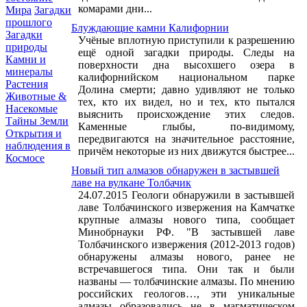
комарами дни...
Мира
Загадки
прошлого
Блуждающие камни Калифорнии
Загадки
Учёные вплотную приступили к разрешению
природы
ещё одной загадки природы. Следы на
Камни и
поверхности дна высохшего озера в
минералы
калифорнийском национальном парке
Растения
Долина смерти; давно удивляют не только
Животные &
тех, кто их видел, но и тех, кто пытался
Насекомые
выяснить происхождение этих следов.
Тайны Земли
Каменные глыбы, по-видимому,
Открытия и
передвигаются на значительное расстояние,
наблюдения в
причём некоторые из них движутся быстрее...
Космосе
Новый тип алмазов обнаружен в застывшей
лаве на вулкане Толбачик
24.07.2015 Геологи обнаружили в застывшей
лаве Толбачинского извержения на Камчатке
крупные алмазы нового типа, сообщает
Минобрнауки РФ. "В застывшей лаве
Толбачинского извержения (2012-2013 годов)
обнаружены алмазы нового, ранее не
встречавшегося типа. Они так и были
названы — толбачинские алмазы. По мнению
российских геологов…, эти уникальные
алмазы образовались не в магматическом